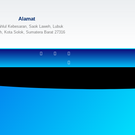
Alamat
ahlul Kebesaran, Saok Laweh, Lubuk
h, Kota Solok, Sumatera Barat 27316