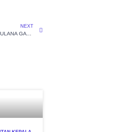
NEXT
MUROTAL SURAH AL MUJADILAH-ATHIF MAULANA GAVETRI
TAN KEPALA