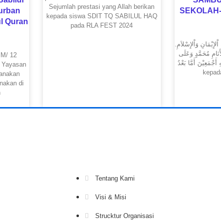
Sejumlah prestasi yang Allah berikan
urban
SEKOLAH
kepada siswa SDIT TQ SABILUL HAQ
ul Quran
pada RLA FEST 2024
ِ اْلإِيْمَانِ وَاْلإِسْلاَمِ
أَنَامِ مُحَمَّدٍ وَعَلَى
 M/ 12
وَصَحْبِهِ أَجْمَعِيْنَ أَمَّا بَعْدُ
l Yayasan
kepad
sanakan
nakan di
n
Navigation
Tentang Kami
Visi & Misi
Strucktur Organisasi