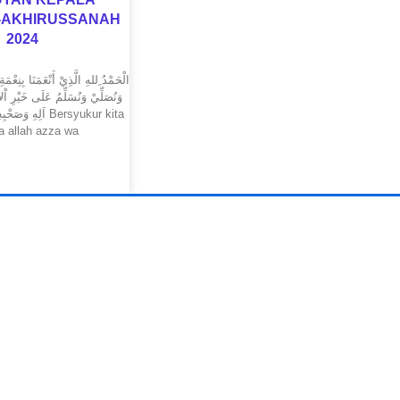
-AKHIRUSSANAH
2024
الْحَمْدُ ِللهِ الَّذِيْ أَنْعَمَنَا بِنِعْمَة.
وَنُصَلِّيْ وَنُسَلِّمُ عَلَى خَيْرِ اْل
اَلِهِ  Bersyukur kita
a allah azza wa