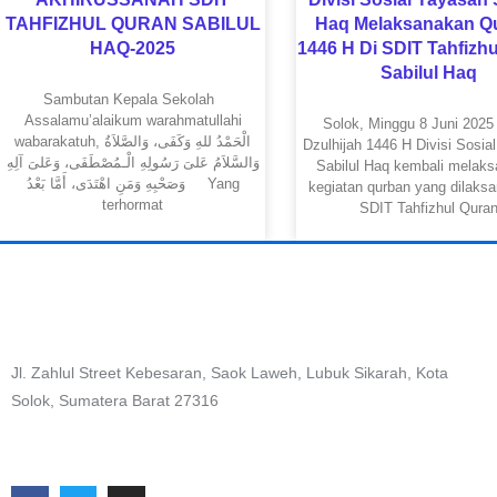
TAHFIZHUL QURAN SABILUL
Haq Melaksanakan Q
HAQ-2025
1446 H Di SDIT Tahfizh
Sabilul Haq
Sambutan Kepala Sekolah
Assalamu’alaikum warahmatullahi
Solok, Minggu 8 Juni 2025
wabarakatuh, الْحَمْدُ للهِ وَكَفَى، وَالصَّلاَةُ
Dzulhijah 1446 H Divisi Sosia
وَالسَّلاَمُ عَلىَ رَسُولِهِ الْـمُصْطَفَى، وَعَلىَ آلِهِ
Sabilul Haq kembali melak
وَصَحْبِهِ وَمَنِ اهْتَدَى، أَمَّا بَعْدُ Yang
kegiatan qurban yang dilaksa
terhormat
SDIT Tahfizhul Qura
Jl. Zahlul Street Kebesaran, Saok Laweh, Lubuk Sikarah, Kota
Solok, Sumatera Barat 27316